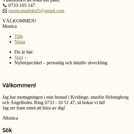
📞 0733-105 147
📨
VÄLKOMMEN!
Monica
Tillb
Nästa
Du är här:
Start
Nybörjarcirkel – personlig och intuitiv utveckling
Välkommen!
Jag har mottagningen i min bostad i Kvidinge, utanför Helsingborg
och Ängelholm. Ring 0733 - 10 51 47, så bokar vi tid!
Jag ser fram emot att höra av dig!
/Monica
Sök