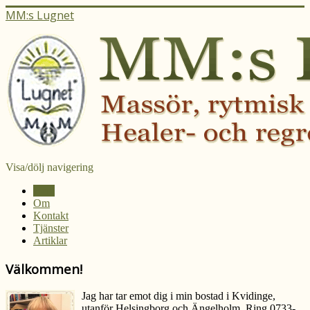
MM:s Lugnet
Visa/dölj navigering
Hem
Om
Kontakt
Tjänster
Artiklar
Välkommen!
Jag har tar emot dig i min bostad i Kvidinge,
utanför Helsingborg och Ängelholm. Ring 0733-