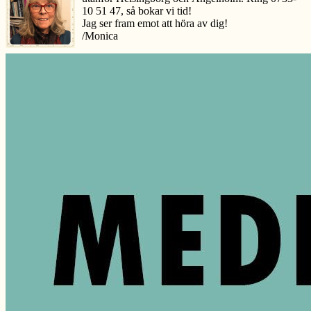
10 51 47, så bokar vi tid!
Jag ser fram emot att höra av dig!
/Monica