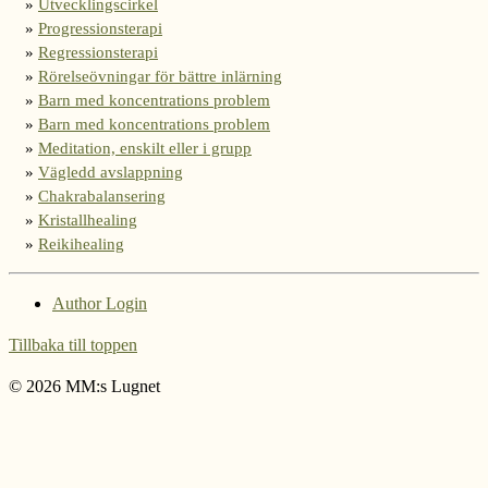
Utvecklingscirkel
Progressionsterapi
Regressionsterapi
Rörelseövningar för bättre inlärning
Barn med koncentrations problem
Barn med koncentrations problem
Meditation, enskilt eller i grupp
Vägledd avslappning
Chakrabalansering
Kristallhealing
Reikihealing
Author Login
Tillbaka till toppen
© 2026 MM:s Lugnet