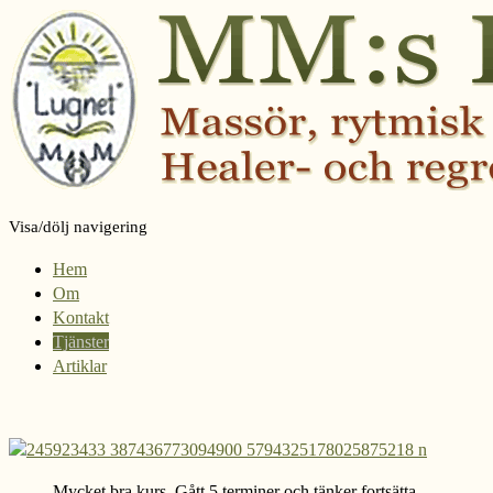
Visa/dölj navigering
Hem
Om
Kontakt
Tjänster
Artiklar
Mycket bra kurs. Gått 5 terminer och tänker fortsätta.